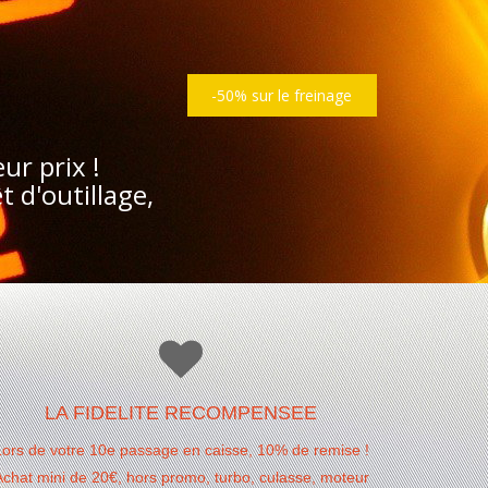
-50% sur le freinage
ur prix !
t d'outillage,
LA FIDELITE RECOMPENSEE
Lors de votre 10e passage en caisse, 10% de remise !
Achat mini de 20€, hors promo, turbo, culasse, moteur