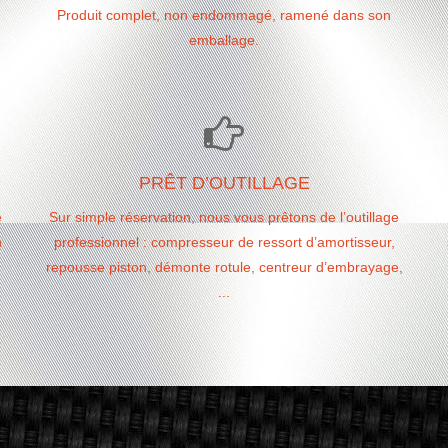
Produit complet, non endommagé, ramené dans son
emballage.
PRÊT D’OUTILLAGE
e
Sur simple réservation, nous vous prêtons de l’outillage
n
professionnel : compresseur de ressort d’amortisseur,
repousse piston, démonte rotule, centreur d’embrayage,
...