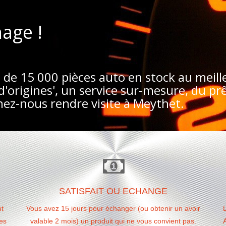
nage !
 de 15 000 pièces auto en stock au meille
d'origines', un service sur-mesure, du prê
nez-nous rendre visite à Meythet.
SATISFAIT OU ECHANGE
nt
Vous avez 15 jours pour échanger (ou obtenir un avoir
ces
valable 2 mois) un produit qui ne vous convient pas.