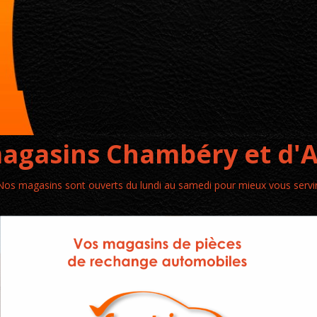
agasins Chambéry et d'
Nos magasins sont ouverts du lundi au samedi pour mieux vous servir