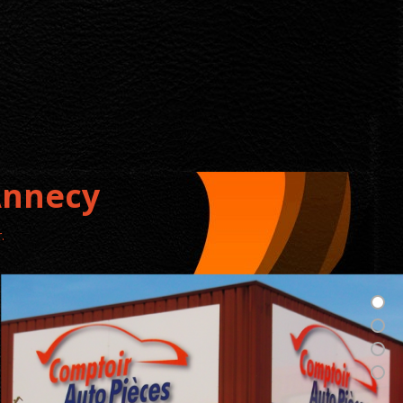
Annecy
.